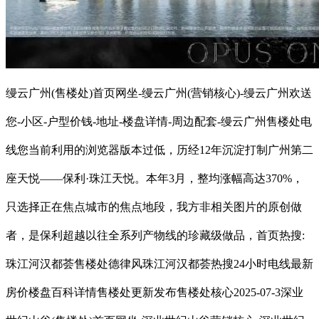
缦云广州(售楼处)首页网坐-缦云广州(营销核心)-缦云广州欢送
您-小区-户型价钱-地址-楼盘详情-周边配套-缦云广州售楼处电
线您当前利用的浏览器版本过低，历经12年沉淀打制广州第二
座天悦——保利·珠江天悦。本年3月，整均涨幅高达370%，
只选择正在焦点城市的焦点地段，我方非相关图片的原创做
者，是保利超越以往全系列产物线的珍藏级做品，首页热搜:
珠江河汉都荟售楼处德律风珠江河汉都荟热搜24小时电线最新
房价楼盘百科详情售楼处更新发布售楼处核心2025-07-3深业