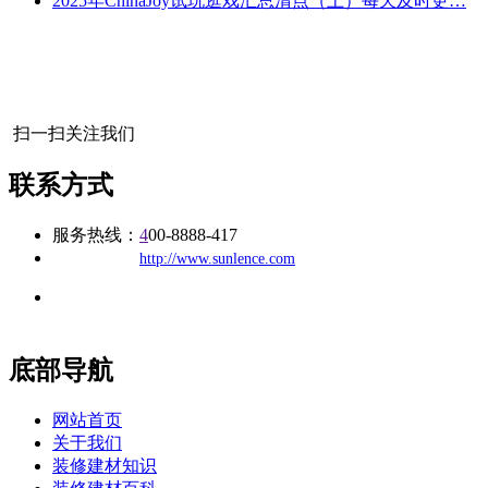
2025年ChinaJoy试玩逛戏汇总清点（上）每天及时更…
扫一扫关注我们
联系方式
服务热线：
4
00-8888-417
公司
网址：
http://www.sunlence.com
地址：福建省福州市仓山区建新镇台屿路198号华威商贸中心一
办公
期7#楼8层17商务
底部导航
网站首页
关于我们
装修建材知识