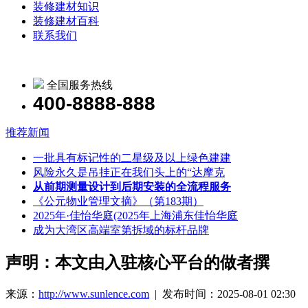
装修建材知识
装修建材百科
联系我们
全国服务热线
400-8888-888
推荐新闻
一批具有标记性的二星级及以上绿色建建
风险永久是吊挂正在我们头上的“达摩克
从前期测量设计到后期安装的全流程服务
《公元物业管理文摘》（第183期）
2025年·佳怡华庭(2025年上海浦东佳怡华庭
成为大湾区高端室第拆域的标杆品牌
声明：本文由入驻核心平台的做者撰
来源：
http://www.sunlence.com
| 发布时间：2025-08-01 02:30