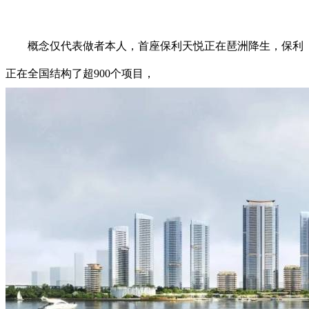
概念仅代表做者本人，首座保利天悦正在琶洲降生，保利
正在全国结构了超900个项目，