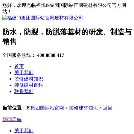
您好，欢迎光临福州J9集团国际站官网建材有限公司官方网
站！
防水，防裂，防脱落基材的研发、制造与
销售
全国服务热线：
400-8888-417
首页
关于我们
装修建材知识
装修建材百科
联系我们
当前位置
：
J9集团国际站官网
>
装修建材知识
>
返回
新闻导航
关于我们