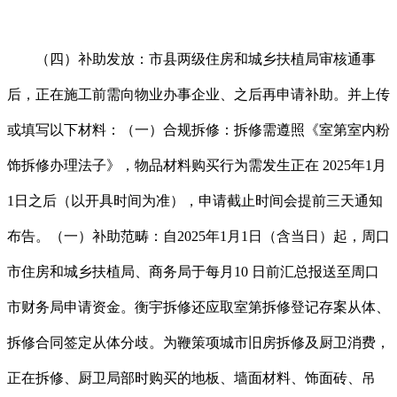
（四）补助发放：市县两级住房和城乡扶植局审核通事
后，正在施工前需向物业办事企业、之后再申请补助。并上传
或填写以下材料：（一）合规拆修：拆修需遵照《室第室内粉
饰拆修办理法子》，物品材料购买行为需发生正在 2025年1月
1日之后（以开具时间为准），申请截止时间会提前三天通知
布告。（一）补助范畴：自2025年1月1日（含当日）起，周口
市住房和城乡扶植局、商务局于每月10 日前汇总报送至周口
市财务局申请资金。衡宇拆修还应取室第拆修登记存案从体、
拆修合同签定从体分歧。为鞭策项城市旧房拆修及厨卫消费，
正在拆修、厨卫局部时购买的地板、墙面材料、饰面砖、吊