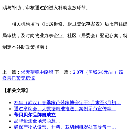
赐与补助，审核通过的进入补助发放环节。
相关机构填写《旧房拆修、厨卫登记存案表》后报市住建
局审核，及时向物业办事企业、社区（居委会）登记存案，特
制定本补助政策指南！
上一篇：
求无望稳中略增
下一篇：
2.8万（房钱6-8元/㎡）该
楼层已暂无房源
【相关文章】
25年（武汉）春季家芭莎家博会定于2月末至3月初…
通过举询会、大数据精准推送、案例示范宣传等…
蒂贝贝尔品牌自成立
…
品牌聚焦全场景聪慧…
确保产物从设想、开料、裁切到概况处置等每一…