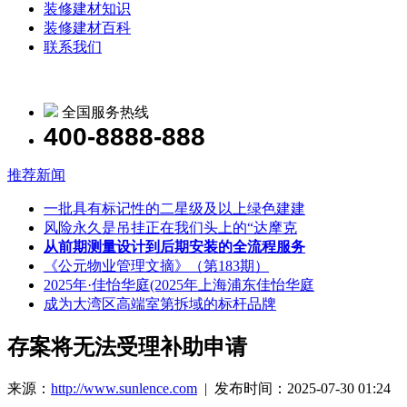
装修建材知识
装修建材百科
联系我们
全国服务热线
400-8888-888
推荐新闻
一批具有标记性的二星级及以上绿色建建
风险永久是吊挂正在我们头上的“达摩克
从前期测量设计到后期安装的全流程服务
《公元物业管理文摘》（第183期）
2025年·佳怡华庭(2025年上海浦东佳怡华庭
成为大湾区高端室第拆域的标杆品牌
存案将无法受理补助申请
来源：
http://www.sunlence.com
| 发布时间：2025-07-30 01:24