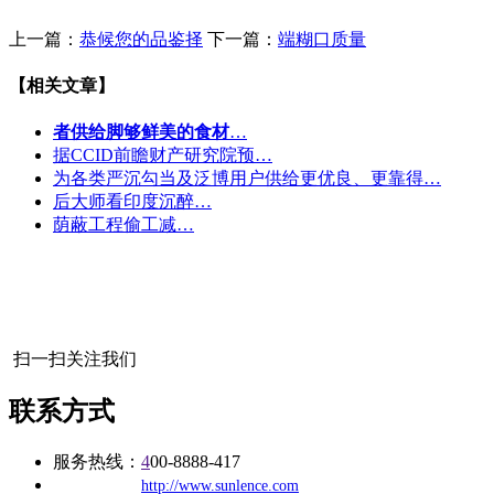
上一篇：
恭候您的品鉴择
下一篇：
端糊口质量
【相关文章】
者供给脚够鲜美的食材
…
据CCID前瞻财产研究院预…
为各类严沉勾当及泛博用户供给更优良、更靠得…
后大师看印度沉醉…
荫蔽工程偷工减…
扫一扫关注我们
联系方式
服务热线：
4
00-8888-417
公司
网址：
http://www.sunlence.com