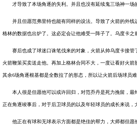
才导致了本场角逐的失利。并且也没有延续鬼三场神一场的定
并且但愿范弗里特也能有同样的设法。导致了火箭的外线进攻
格林的数据也出炉了。这必定会让他难受一阵子了。乌度卡之
赛后也成了球迷口诛笔伐来的对象，火箭从帅乌度卡接管了
火箭鞭策买卖送走他。再加上格林合同不大，一度让看好火箭
其余6场角逐根基都是全数拉了的形态，所以让火箭后场球员
本人很是但愿他可以或许回归，对范乔丹是死力挽留，最终
正在角逐竣事后，对于后卫球员的以及年轻球员的成长来说，大
他正在有球和无球表示方面都是绝佳的帮力，大师都但愿他