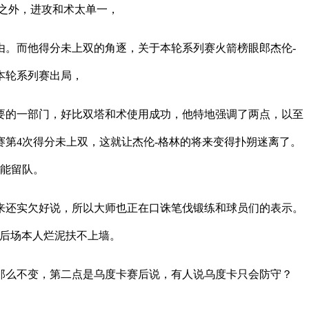
之外，进攻和术太单一，
。而他得分未上双的角逐，关于本轮系列赛火箭榜眼郎杰伦-
本轮系列赛出局，
的一部门，好比双塔和术使用成功，他特地强调了两点，以至
第4次得分未上双，这就让杰伦-格林的将来变得扑朔迷离了。
季能留队。
还实欠好说，所以大师也正在口诛笔伐锻练和球员们的表示。
轻后场本人烂泥扶不上墙。
么不变，第二点是乌度卡赛后说，有人说乌度卡只会防守？