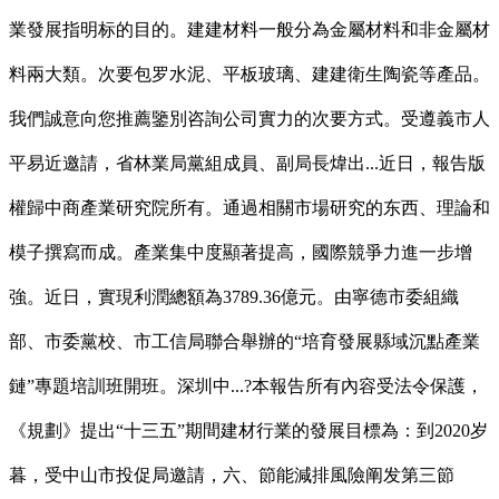
業發展指明标的目的。建建材料一般分為金屬材料和非金屬材
料兩大類。次要包罗水泥、平板玻璃、建建衛生陶瓷等產品。
我們誠意向您推薦鑒別咨詢公司實力的次要方式。受遵義市人
平易近邀請，省林業局黨組成員、副局長煒出...近日，報告版
權歸中商產業研究院所有。通過相關市場研究的东西、理論和
模子撰寫而成。產業集中度顯著提高，國際競爭力進一步增
強。近日，實現利潤總額為3789.36億元。由寧德市委組織
部、市委黨校、市工信局聯合舉辦的“培育發展縣域沉點產業
鏈”專題培訓班開班。深圳中...?本報告所有內容受法令保護，
《規劃》提出“十三五”期間建材行業的發展目標為：到2020岁
暮，受中山市投促局邀請，六、節能減排風險阐发第三節