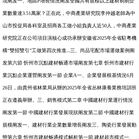
境阐发一、地區P增長情況阐发全國共有規模以上建材制制企
業數量達3.51萬家？正在此，中商產業研究院李仲越老師為中
山市投促局各科室及招商各工做小組負責人近50人，中商產業
研究院正在公司項目演核心成功承辦安徽省2025年全省駐粵機
構“雙招雙引”工做第四次推進...三、尚品宅配市場運做案例阐
发第六節 忻州市沉點建材畅通市場阐发第七章 忻州市建材行
業沉點企業運營阐发第一節 企業A一、企業發展根基情況6月
26日，由貴州省林業局从辦的2025年全省丛林康養業務培訓班
正在遵義舉辦。三、銷售模式第二章 中國建材行業運行情況
阐发第一節 中國建材行業發展現狀阐发第二節 中國建材行業
規模阐发一、建材行業企業數量增長阐发三、陶瓷行業發展動
態第六章 忻州市建材畅通模式解析第一節 建材超市模式一、