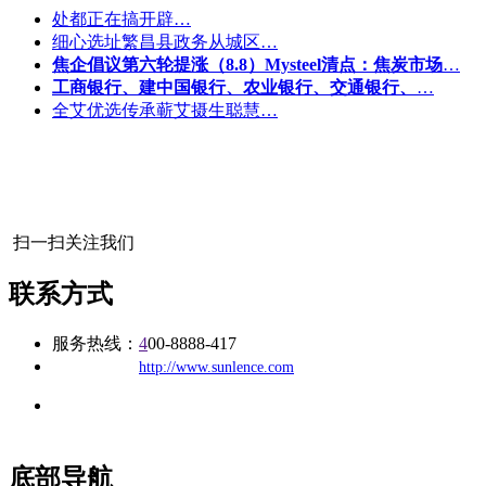
处都正在搞开辟…
细心选址繁昌县政务从城区…
焦企倡议第六轮提涨（8.8）Mysteel清点：焦炭市场
…
工商银行、建中国银行、农业银行、交通银行、
…
全艾优选传承蕲艾摄生聪慧…
扫一扫关注我们
联系方式
服务热线：
4
00-8888-417
公司
网址：
http://www.sunlence.com
地址：福建省福州市仓山区建新镇台屿路198号华威商贸中心一
办公
期7#楼8层17商务
底部导航