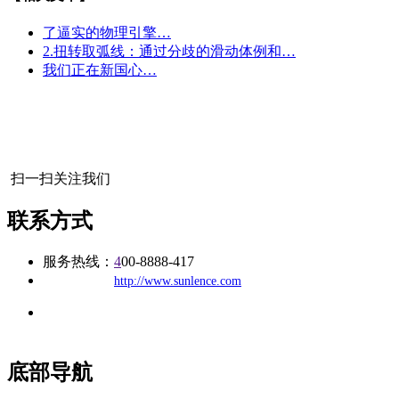
了逼实的物理引擎…
2.扭转取弧线：通过分歧的滑动体例和…
我们正在新国心…
扫一扫关注我们
联系方式
服务热线：
4
00-8888-417
公司
网址：
http://www.sunlence.com
地址：福建省福州市仓山区建新镇台屿路198号华威商贸中心一
办公
期7#楼8层17商务
底部导航