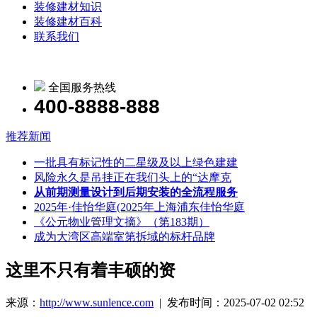
装修建材知识
装修建材百科
联系我们
全国服务热线
400-8888-888
推荐新闻
一批具有标记性的二星级及以上绿色建建
风险永久是吊挂正在我们头上的“达摩克
从前期测量设计到后期安装的全流程服务
2025年·佳怡华庭(2025年上海浦东佳怡华庭
《公元物业管理文摘》（第183期）
成为大湾区高端室第拆域的标杆品牌
这里不只有着丰硕的资
来源：
http://www.sunlence.com
| 发布时间：2025-07-02 02:52