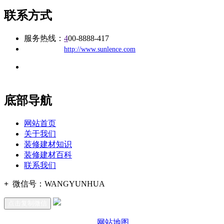
联系方式
服务热线：
4
00-8888-417
公司
网址：
http://www.sunlence.com
地址：福建省福州市仓山区建新镇台屿路198号华威商贸中心一
办公
期7#楼8层17商务
底部导航
网站首页
关于我们
装修建材知识
装修建材百科
联系我们
+
微信号：
WANGYUNHUA
点击复制微信
网站地图