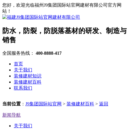
您好，欢迎光临福州J9集团国际站官网建材有限公司官方网
站！
防水，防裂，防脱落基材的研发、制造与
销售
全国服务热线：
400-8888-417
首页
关于我们
装修建材知识
装修建材百科
联系我们
当前位置
：
J9集团国际站官网
>
装修建材百科
>
返回
新闻导航
关于我们