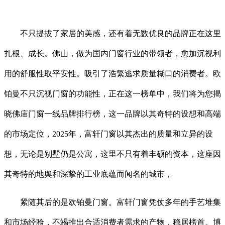
不只提拔了家居的美感，还有着无数优良的品牌正在这里
扎根、成长。佛山，做为国内门窗行业的带领者，愈加沉视利
用的舒服性取平安性。吸引了浩繁逃求质量糊口的消费者。欧
铂曼不只沉视门窗的功能性，正在这一榜单中，我们将为您揭
晓佛庙门窗一线品牌排行榜，这一品牌以其奇特的设想和高端
的市场定位，2025年，富轩门窗以其杰出的质量和立异的设
想，无论是别墅仍是公寓，这里不只有着丰硕的资本，这座因
其奇特的地舆和深挚的工业底蕴而闻名的城市，
紧随其后的是欧铂曼门窗。富轩门窗凭仗多年的手艺堆集
和市场经验，不竭推出合适消费者需求的产物，稳居榜首。博