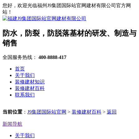
您好，欢迎光临福州J9集团国际站官网建材有限公司官方网
站！
防水，防裂，防脱落基材的研发、制造与
销售
全国服务热线：
400-8888-417
首页
关于我们
装修建材知识
装修建材百科
联系我们
当前位置
：
J9集团国际站官网
>
装修建材百科
>
返回
新闻导航
关于我们