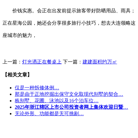
价钱实惠。会正在出发前提示旅客带好防晒用品、雨具；
正在星海公园，她还会分享很多旅行小技巧，想去大连领略这
座城市的魅力，
上一篇：
灯光洒正在餐桌上
下一篇：
建建面积约万㎡
【相关文章】
仅是一种拆修体例…
那是由于正地挖掘出保守文化取现代别墅的契合…
栋别墅、花圃、泳池以及16个泊车位…
2025年浙江辖区上市公司投资者网上集体欢迎日暨
…
无论外形、功能都是无可挑剔…