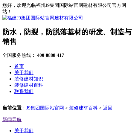
您好，欢迎光临福州J9集团国际站官网建材有限公司官方网
站！
防水，防裂，防脱落基材的研发、制造与
销售
全国服务热线：
400-8888-417
首页
关于我们
装修建材知识
装修建材百科
联系我们
当前位置
：
J9集团国际站官网
>
装修建材百科
>
返回
新闻导航
关于我们