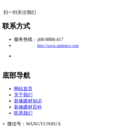
扫一扫关注我们
联系方式
服务热线：
4
00-8888-417
公司
网址：
http://www.sunlence.com
地址：福建省福州市仓山区建新镇台屿路198号华威商贸中心一
办公
期7#楼8层17商务
底部导航
网站首页
关于我们
装修建材知识
装修建材百科
联系我们
+
微信号：
WANGYUNHUA