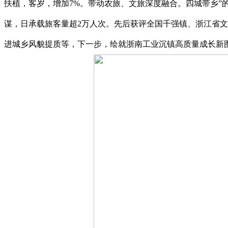
扶植，客岁，增加7%。带动农旅、文旅深度融合。四城带乡”
谋，日承载旅客量超2万人次。先后获评全国千强镇、浙江省文
进城乡风貌提质等，下一步，绘就浙南工业沉镇高质量成长新