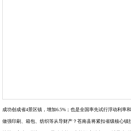
成功创成省4景区镇，增加6.5%；也是全国率先试行浮动利率
做强印刷、箱包、纺织等从导财产？苍南县将紧扣省级核心镇