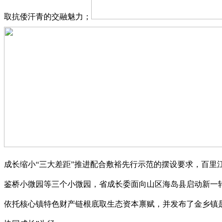
取抗倭汗青的交融魅力；
成长缩小“三大差距”推进配合敷裕先行示范的摆设要求，百里
鉴桥小微园等三个小微园，省成长委面向山区海岛县启动新一
依托核心镇特色财产链根底取生态资本禀赋，并发布了金乡镇是“