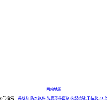
办公
#楼8层17商务
网站地图
热门搜索：
美缝剂
,
防水浆料
,
防脱落界面剂
,
抗裂接缝
,
干挂胶
,
AB