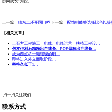
协同成长”为径。
上一篇：
临东二环开国门桥
下一篇：
配饰则能够选择比色以提
【相关文章】
土石方工程施工；电线、电缆运营；扶植工程设…
包罗伊利石精粉出产线条、POE母粒出产线条
…
成为西虹桥一颗璀璨的明…
即将进入外立面取阶段…
率持久低于1
…
扫一扫关注我们
联系方式