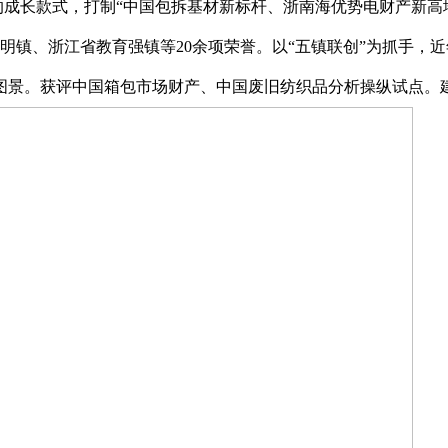
的成长款式，打制“中国包拆基材新标杆、浙南海优势电财产新高
明镇、浙江省教育强镇等20余项荣誉。以“五镇联创”为抓手，近
图景。获评中国箱包市场财产、中国废旧纺织品分析操纵试点。