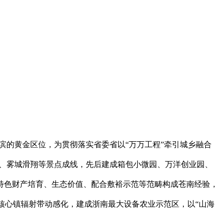
滨的黄金区位，为贯彻落实省委省以“万万工程”牵引城乡融合
）、雾城滑翔等景点成线，先后建成箱包小微园、万洋创业园、
特色财产培育、生态价值、配合敷裕示范等范畴构成苍南经验，
化核心镇辐射带动感化，建成浙南最大设备农业示范区，以“山海