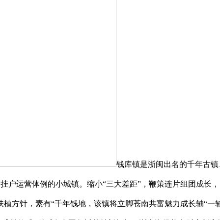
钱库镇是浙闽出名的千年古镇
和挂户运营体例的小城镇。缩小“三大差距”，鞭策连片组团成长
扶植方针，素有“千年钱地，该镇将立脚苍南共富魅力成长轴“一