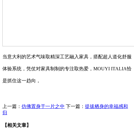
当意大利的艺术气味取精深工艺融入家具，搭配超人道化舒服
体验系统，凭仗对家具制制的专注取热爱，MOUYI ITALIA恰
是抓住这一趋向，
上一篇：
仿佛置身于一片之中
下一篇：
提拔栖身的幸福感和
归
【相关文章】