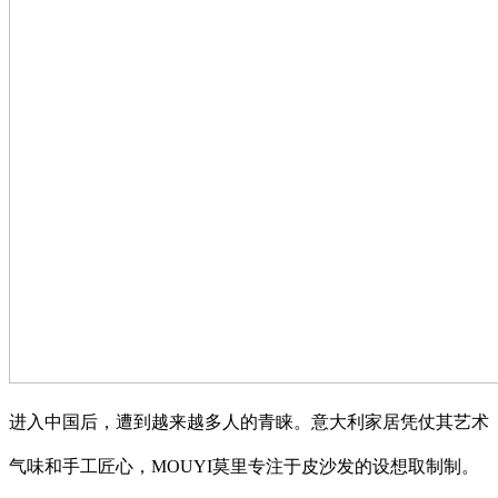
进入中国后，遭到越来越多人的青睐。意大利家居凭仗其艺术
气味和手工匠心，MOUYI莫里专注于皮沙发的设想取制制。