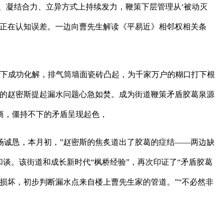
、凝结合力、立异方式上持续发力，鞭策下层管理从‘被动灭
度存正在认知误差。一边向曹先生解读《平易近》相邻权相关条
整下成功化解，排气筒墙面瓷砖凸起，为千家万户的糊口打下根
区的赵密斯提起漏水问题心急如焚。成为街道鞭策矛盾胶葛泉源
商，僵持不下的矛盾呈现起色，
场诚恳，本月初，”赵密斯的焦炙道出了胶葛的症结——两边缺
谈。该街道和成长新时代“枫桥经验”，再次印证了“矛盾胶葛
损坏，初步判断漏水点来自楼上曹先生家的管道。”“不必然非