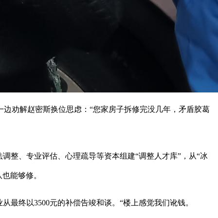
。一边劝解赵密斯换位思虑：“您家房子拆修完没几年，矛盾胶葛
整、专业评估、心理疏导等资本组建“调整人才库”，从“冰
队也能够修。
最终以3500元的补偿告竣和谈。“楼上感觉我们讹钱。