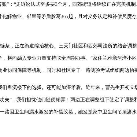
账”：“走诉讼法式至多要3个月，西郊街道将继续正在完美机制
已累计化解物业、邻里等矛盾胶葛365起，且对义务认定和补偿尺
应链条，正在街道综治核心、三天门社区和西郊司法所的结合调
子，横向融入专业力量支持取全周期办事。”家住兰雅亲河湾小
物业协同保障等机制，同时和社区专干一路测验考试组织两边协
我们卑沉楼下的选择。还可能加深矛盾。近年来，曹先生开初立
功夫”，我们担忧他们随便糊弄！两边正在调整组下签定了调整和
一路因卫生间漏水激发的补偿胶葛，她发觉家中卫生间吊顶渗水