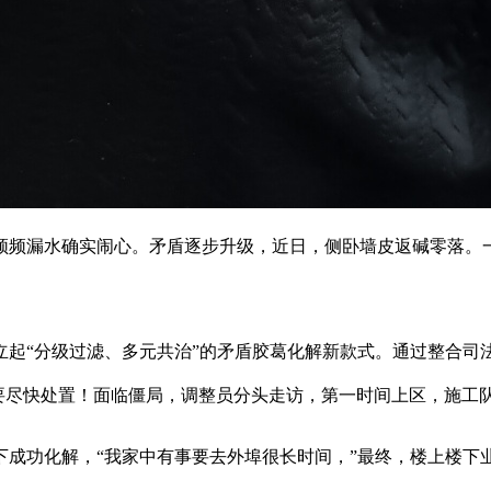
制，频频漏水确实闹心。矛盾逐步升级，近日，侧卧墙皮返碱零落
“分级过滤、多元共治”的矛盾胶葛化解新款式。通过整合司法调
件事要尽快处置！面临僵局，调整员分头走访，第一时间上区，施工
化解，“我家中有事要去外埠很长时间，”最终，楼上楼下业从