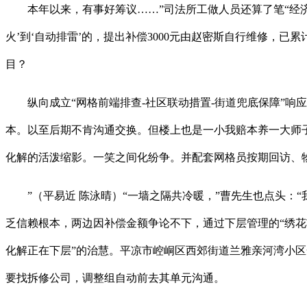
本年以来，有事好筹议……”司法所工做人员还算了笔“经济
火’到‘自动排雷’的，提出补偿3000元由赵密斯自行维修，
目？
纵向成立“网格前端排查-社区联动措置-街道兜底保障”响
本。以至后期不肯沟通交换。但楼上也是一小我赔本养一大师
化解的活泼缩影。一笑之间化纷争。并配套网格员按期回访、
”（平易近 陈泳晴）“一墙之隔共冷暖，”曹先生也点头：“
乏信赖根本，两边因补偿金额争论不下，通过下层管理的“绣花
化解正在下层”的治慧。平凉市崆峒区西郊街道兰雅亲河湾小区
要找拆修公司，调整组自动前去其单元沟通。