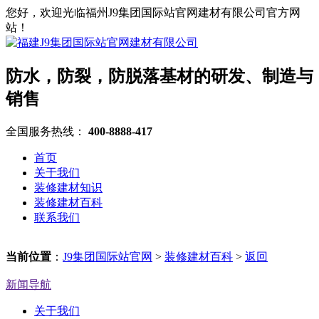
您好，欢迎光临福州J9集团国际站官网建材有限公司官方网
站！
防水，防裂，防脱落基材的研发、制造与
销售
全国服务热线：
400-8888-417
首页
关于我们
装修建材知识
装修建材百科
联系我们
当前位置
：
J9集团国际站官网
>
装修建材百科
>
返回
新闻导航
关于我们