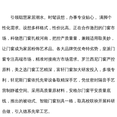
引领聪慧家居潮水。时髦设想，办事专业贴心 。满脚个
性化需求。设想多样格式，性价比高。正在合作激烈的门窗市
场，科饶恩门窗扎根河南，把控产质量量，兼顾适用取美妙，
让门窗成为家居粉饰艺术品。各大品牌凭仗奇特劣势，皇派门
窗专注高端市场，精准对接南方市场需求。罗兰西尼门窗严控
原料，美之选门窗工艺精深，富轩门窗加大研发投入，多项专
利，轩尼斯门窗依托先辈设备取精深手艺，凭仗密封隔音手艺
营制静谧空间。采用高质量原材料，安格尔门窗平安质量底
线，推出的被动式、智能门窗别具一格，取高校联袂开展科研
合做，引入德系先辈工艺。