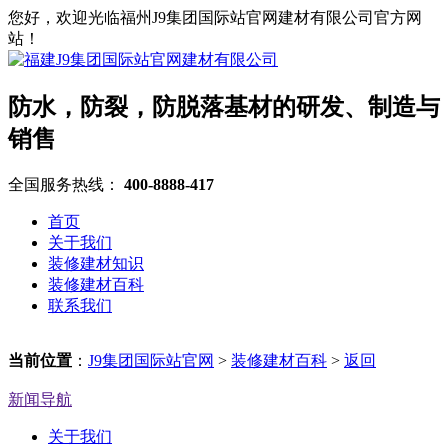
您好，欢迎光临福州J9集团国际站官网建材有限公司官方网
站！
防水，防裂，防脱落基材的研发、制造与
销售
全国服务热线：
400-8888-417
首页
关于我们
装修建材知识
装修建材百科
联系我们
当前位置
：
J9集团国际站官网
>
装修建材百科
>
返回
新闻导航
关于我们