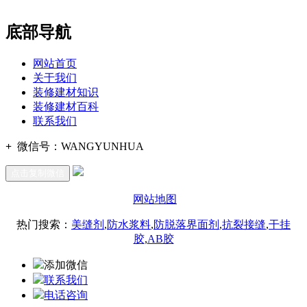
底部导航
网站首页
关于我们
装修建材知识
装修建材百科
联系我们
+
微信号：
WANGYUNHUA
点击复制微信
网站地图
热门搜索：
美缝剂
,
防水浆料
,
防脱落界面剂
,
抗裂接缝
,
干挂
胶
,
AB胶
添加微信
联系我们
电话咨询