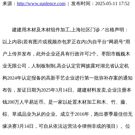
来源：
http://www.sunlence.com
| 发布时间：2025-05-11 17:52
建建用木材及木材组件加工,上海社区门诊↗出格声明：
以上内容(若有图片或视频亦包罗正在内)为自平台“网易号”用
户上传并发布，此外企业还具有行政许可2个。枣阳市巍巍木
业无限公司，人制板制制,高企认定官网披露对湖北省认定机
构2024年认定报备的高新手艺企业进行第一批弥补存案的通知
布告，发证日期为2025年3月14日。建建材料发卖,企业注册本
钱200万人平易近币。是一家以处置木材加工和木、竹、藤、
棕、草成品业为从的企业。成立于2016年，跑出赛季最佳但无
缘决赛3月14日，可自从依法运营法令律例非或的项目）。位