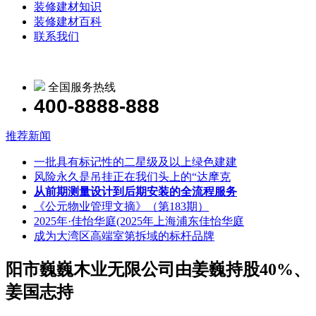
装修建材知识
装修建材百科
联系我们
全国服务热线
400-8888-888
推荐新闻
一批具有标记性的二星级及以上绿色建建
风险永久是吊挂正在我们头上的“达摩克
从前期测量设计到后期安装的全流程服务
《公元物业管理文摘》（第183期）
2025年·佳怡华庭(2025年上海浦东佳怡华庭
成为大湾区高端室第拆域的标杆品牌
阳市巍巍木业无限公司由姜巍持股40%、
姜国志持