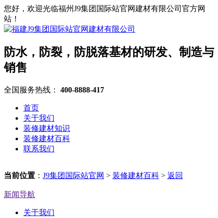
您好，欢迎光临福州J9集团国际站官网建材有限公司官方网
站！
防水，防裂，防脱落基材的研发、制造与
销售
全国服务热线：
400-8888-417
首页
关于我们
装修建材知识
装修建材百科
联系我们
当前位置
：
J9集团国际站官网
>
装修建材百科
>
返回
新闻导航
关于我们