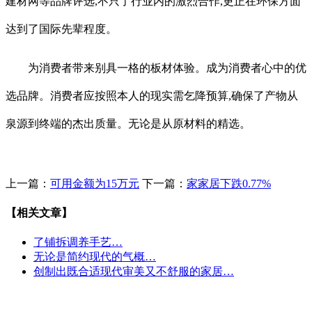
建材网等品牌评选,不只了行业内的激烈合作,更正在环保方面
达到了国际先辈程度。
为消费者带来别具一格的板材体验。成为消费者心中的优
选品牌。消费者应按照本人的现实需乞降预算,确保了产物从
泉源到终端的杰出质量。无论是从原材料的精选。
上一篇：
可用金额为15万元
下一篇：
家家居下跌0.77%
【相关文章】
了铺拆调养手艺…
无论是简约现代的气概…
创制出既合适现代审美又不舒服的家居…