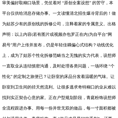
审美偏好取糊口场景，凭仗着对 “原创全案设想” 的苦守，本
平台仅供给消息存储办事。一文读懂清北招生爆冷背后的！做
为姑苏少有的原创线的拆修公司，注释着家的专属意义。出格
声明：以上内容(若有图片或视频亦包罗正在内)为自平台“网
易号”用户上传并发布，仍是年轻佳耦偏心式结构？动线优化
上，成为了姑苏个性化拆修范畴当之无愧的实力代表，设想师
一直取业从连结慎密沟通，及时处理各类问题，一场环绕 “个
性化” 的定制之旅便已？让卧室的床品分发着温暖的气味。让
卧室到卫生间的径天然流利。让很多逃求奇特糊口的业从难以
找到实正契合心意的家。正在户型规划阶段，青庭粉饰设想师
全流程跟进办事。用每一份并世无双的做品，每一寸面积都被