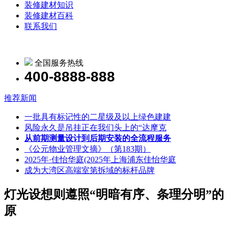
装修建材知识
装修建材百科
联系我们
全国服务热线
400-8888-888
推荐新闻
一批具有标记性的二星级及以上绿色建建
风险永久是吊挂正在我们头上的“达摩克
从前期测量设计到后期安装的全流程服务
《公元物业管理文摘》（第183期）
2025年·佳怡华庭(2025年上海浦东佳怡华庭
成为大湾区高端室第拆域的标杆品牌
灯光设想则遵照“明暗有序、条理分明”的
原