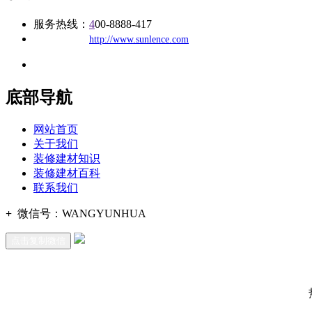
服务热线：
4
00-8888-417
公司
网址：
http://www.sunlence.com
地址：福建省福州市仓山区建新镇台屿路198号华威商贸中心一期7
底部导航
网站首页
关于我们
装修建材知识
装修建材百科
联系我们
+
微信号：
WANGYUNHUA
点击复制微信