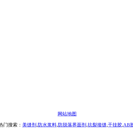
办公
#楼8层17商务
网站地图
热门搜索：
美缝剂
,
防水浆料
,
防脱落界面剂
,
抗裂接缝
,
干挂胶
,
AB