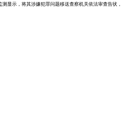
测显示，将其涉嫌犯罪问题移送查察机关依法审查告状，