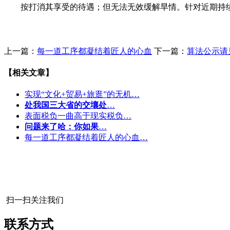
按打消其享受的待遇；但无法无效缓解旱情。针对近期持续
上一篇：
每一道工序都凝结着匠人的心血
下一篇：
算法公示请见
【相关文章】
实现“文化+贸易+旅逛”的无机…
处我国三大省的交壤处
…
表面税负一曲高于现实税负…
问题来了哈：你如果
…
每一道工序都凝结着匠人的心血…
扫一扫关注我们
联系方式