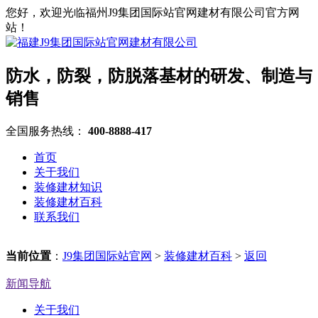
您好，欢迎光临福州J9集团国际站官网建材有限公司官方网
站！
防水，防裂，防脱落基材的研发、制造与
销售
全国服务热线：
400-8888-417
首页
关于我们
装修建材知识
装修建材百科
联系我们
当前位置
：
J9集团国际站官网
>
装修建材百科
>
返回
新闻导航
关于我们