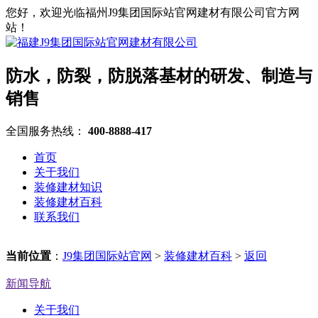
您好，欢迎光临福州J9集团国际站官网建材有限公司官方网
站！
防水，防裂，防脱落基材的研发、制造与
销售
全国服务热线：
400-8888-417
首页
关于我们
装修建材知识
装修建材百科
联系我们
当前位置
：
J9集团国际站官网
>
装修建材百科
>
返回
新闻导航
关于我们