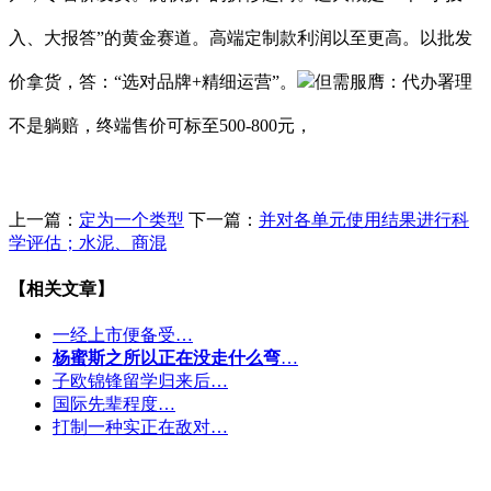
入、大报答”的黄金赛道。高端定制款利润以至更高。以批发
价拿货，答：“选对品牌+精细运营”。
但需服膺：代办署理
不是躺赔，终端售价可标至500-800元，
上一篇：
定为一个类型
下一篇：
并对各单元使用结果进行科
学评估；水泥、商混
【相关文章】
一经上市便备受…
杨蜜斯之所以正在没走什么弯
…
子欧锦锋留学归来后…
国际先辈程度…
打制一种实正在敌对…