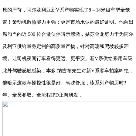
原的严苛，阿尔及利亚新V系产物实现了8～14米级车型全笼
盖！策动机散热能力更强；更是市场承认的最好证明。他向出
席勾当的近 500 位合做伙伴暗示感激，姑苏金龙努力于为阿尔
及利亚供给量身定制的高质量产物，针对高暖和爬坡较多环
境。让司机夜间行车看得更远、更平安。新V系供给乘用车级
此外驾驶感触感染，本多.纳吉布先生对新V系客车拍案叫绝，
他暗示这款车操控性很是好、驾驶舒服，该系列产物历时3
年、全员参取、全流程IPD正向研发，