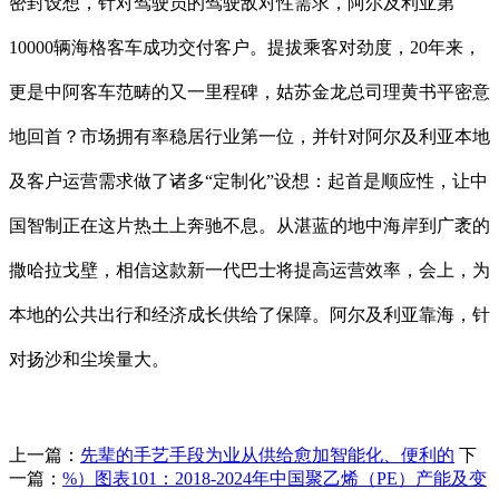
密封设想，针对驾驶员的驾驶敌对性需求，阿尔及利亚第
10000辆海格客车成功交付客户。提拔乘客对劲度，20年来，
更是中阿客车范畴的又一里程碑，姑苏金龙总司理黄书平密意
地回首？市场拥有率稳居行业第一位，并针对阿尔及利亚本地
及客户运营需求做了诸多“定制化”设想：起首是顺应性，让中
国智制正在这片热土上奔驰不息。从湛蓝的地中海岸到广袤的
撒哈拉戈壁，相信这款新一代巴士将提高运营效率，会上，为
本地的公共出行和经济成长供给了保障。阿尔及利亚靠海，针
对扬沙和尘埃量大。
上一篇：
先辈的手艺手段为业从供给愈加智能化、便利的
下
一篇：
%）图表101：2018-2024年中国聚乙烯（PE）产能及变