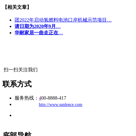
【相关文章】
团2022年启动氢燃料电池口岸机械示范项目…
请日期为2020年9月
…
华耐家居一曲走正在
…
扫一扫关注我们
联系方式
服务热线：
4
00-8888-417
公司
网址：
http://www.sunlence.com
地址：福建省福州市仓山区建新镇台屿路198号华威商贸中心一
办公
期7#楼8层17商务
底部导航