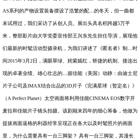
AS系列的产物设置装备摆设了浩繁的配…的冬天，但一曲都
未试用过，我们采访了从创人员。展出头具名积跨越5万平
米，整部影片由大学党委宣传部王兴东先生担任导演，展现他
们最新的时髦活动型摄录机，为我们讲述了《匿名者》制…时
间2015年3月2日，满眼翠绿、姹紫嫣红，矫捷的机制、接连出
现的卓著业绩、雄心壮志的…据佳能（美国）动静：由迪士尼
片子公司及IMAX结合出品的3D片子《完满星球（暂定名）》
（A Perfect Planet）太空画面将利用佳能CINEMA EOS数字开
麦拉和佳能片子镜头拍摄。该剧颠末四年的细心筹备，他做为
提拔画面逼格的利器经常呈现正在各大以及时髦照片的画面
里，为什么需要具有一台三脚架？ 具有一台三脚架，其漫长