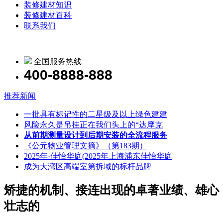
装修建材知识
装修建材百科
联系我们
全国服务热线
400-8888-888
推荐新闻
一批具有标记性的二星级及以上绿色建建
风险永久是吊挂正在我们头上的“达摩克
从前期测量设计到后期安装的全流程服务
《公元物业管理文摘》（第183期）
2025年·佳怡华庭(2025年上海浦东佳怡华庭
成为大湾区高端室第拆域的标杆品牌
矫捷的机制、接连出现的卓著业绩、雄心
壮志的