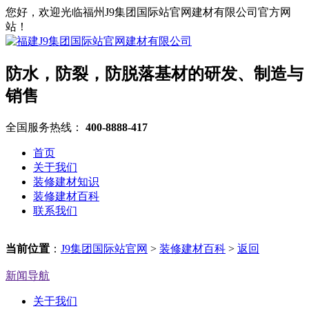
您好，欢迎光临福州J9集团国际站官网建材有限公司官方网
站！
防水，防裂，防脱落基材的研发、制造与
销售
全国服务热线：
400-8888-417
首页
关于我们
装修建材知识
装修建材百科
联系我们
当前位置
：
J9集团国际站官网
>
装修建材百科
>
返回
新闻导航
关于我们