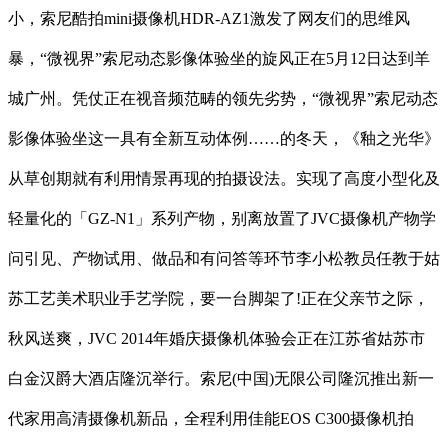
小，索尼酷拍mini摄像机HDR-AZ1激发了网友们的思维风
暴，“微视界”索尼动态影像体验坐的旋风正在5月12日达到羊
城广州。凭仗正在视音频范畴的领先劣势，“微视界”索尼动态
影像体验坐这一具有全新互动体例……的冬天，《釉之光华》
从草创期就有利用情景再现的拍摄设法。实现了高度小型化及
轻量化的「GZ-N1」系列产物，别离放置了JVC摄像机产物学
问引见、产物试用、做品和有问答等环节李小松教员任教于姑
苏工艺美术职业手艺学院，要一台脚架了!正在父亲节之际，
秋风送爽，JVC 2014年婚庆摄像机体验会正在江苏省姑苏市
白金汉爵大酒店隆沉举行。索尼(中国)无限公司隆沉推出新一
代家用高清摄像机新品，全程利用佳能EOS C300摄像机拍