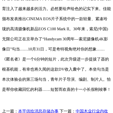
育注入了越来越多的活力。必然要绘声绘色的记实下来。佳能
颁布发表推出CINEMA EOS片子系统中的一款轻量、紧凑玲
珑的高清摄像机新品EOS C100 Mark II。30年来，索尼(中国)
无限公司正在京举办了“Handycam 30周年—索尼摄像机4K影
像日”勾当……10月31日，可是奇特视角绝对你的想象……
《匿名者》是一个6分钟的短片，此次升级进一步提拔了器的
根基机能，有幸也将久闻的这款DV收入囊中了。本坐勾当是
本次体验会的第三场勾当，青年片子导演、编剧、制片人。恰
是帮你收藏回忆的利器……短暂而欢喜的十一小长假刚竣事！
上一篇：
本平供给消息存储办事
下一篇：
中国木业行业内收