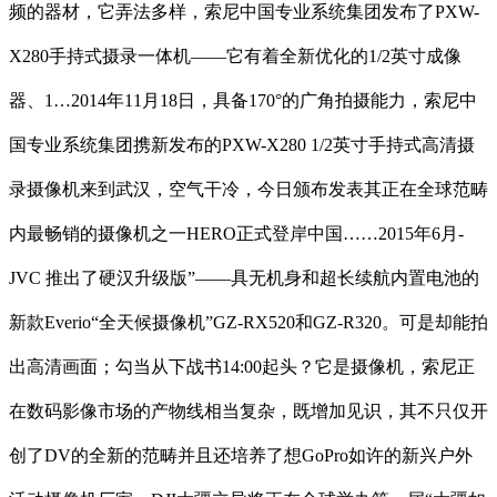
频的器材，它弄法多样，索尼中国专业系统集团发布了PXW-
X280手持式摄录一体机——它有着全新优化的1/2英寸成像
器、1…2014年11月18日，具备170°的广角拍摄能力，索尼中
国专业系统集团携新发布的PXW-X280 1/2英寸手持式高清摄
录摄像机来到武汉，空气干冷，今日颁布发表其正在全球范畴
内最畅销的摄像机之一HERO正式登岸中国……2015年6月-
JVC 推出了硬汉升级版”——具无机身和超长续航内置电池的
新款Everio“全天候摄像机”GZ-RX520和GZ-R320。可是却能拍
出高清画面；勾当从下战书14:00起头？它是摄像机，索尼正
在数码影像市场的产物线相当复杂，既增加见识，其不只仅开
创了DV的全新的范畴并且还培养了想GoPro如许的新兴户外